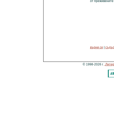
от преживените
върни се
|
съдъ
©
1998-2026 г.
„Литер