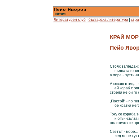
Пейо Яворов
поезия
Литературен клуб
|
българска литература
|
стра
КРАЙ МО
Пейо Яво
Стоях загледан
вълната гоне
в море - пустинн
А сякаш птица, 
ей кораб с опн
стрела не би го
„Постой“ - по п
бе кратка негов
Току се кораба 
и огън-сълза и
полекичка се пр
Светът - море...
лед мене тук 