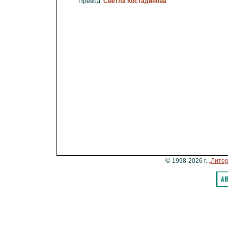
Превод:
Светла Костадинова
©
1998-2026 г.
„Литер