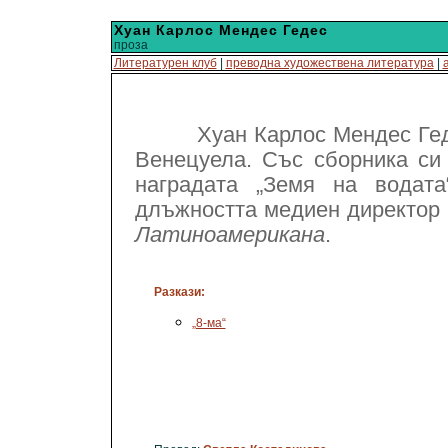
Хуан Карлос Мендес Гедес
проза
Литературен клуб
|
преводна художествена литература
|
Хуан Карлос Мендес Гедес е
Венецуела. Със сборника си 
наградата „Земя на водат
длъжността медиен директор
Латиноамерикана
.
Разкази:
„8-ма“